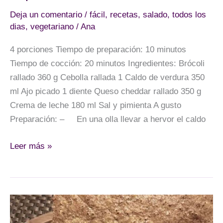
Deja un comentario
/
fácil
,
recetas
,
salado
,
todos los
dias
,
vegetariano
/
Ana
4 porciones Tiempo de preparación: 10 minutos
Tiempo de cocción: 20 minutos Ingredientes: Brócoli
rallado 360 g Cebolla rallada 1 Caldo de verdura 350
ml Ajo picado 1 diente Queso cheddar rallado 350 g
Crema de leche 180 ml Sal y pimienta A gusto
Preparación: – En una olla llevar a hervor el caldo
Sopa
Leer más »
de
brócoli