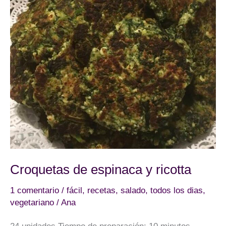
Croquetas de espinaca y ricotta
1 comentario
/
fácil
,
recetas
,
salado
,
todos los dias
,
vegetariano
/
Ana