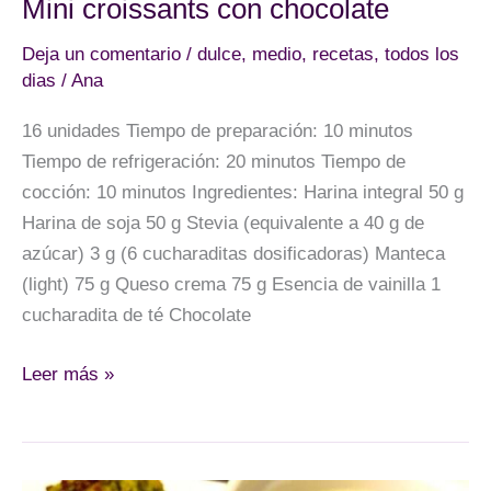
Mini croissants con chocolate
Deja un comentario
/
dulce
,
medio
,
recetas
,
todos los
dias
/
Ana
16 unidades Tiempo de preparación: 10 minutos
Tiempo de refrigeración: 20 minutos Tiempo de
cocción: 10 minutos Ingredientes: Harina integral 50 g
Harina de soja 50 g Stevia (equivalente a 40 g de
azúcar) 3 g (6 cucharaditas dosificadoras) Manteca
(light) 75 g Queso crema 75 g Esencia de vainilla 1
cucharadita de té Chocolate
Mini
Leer más »
croissants
con
chocolate