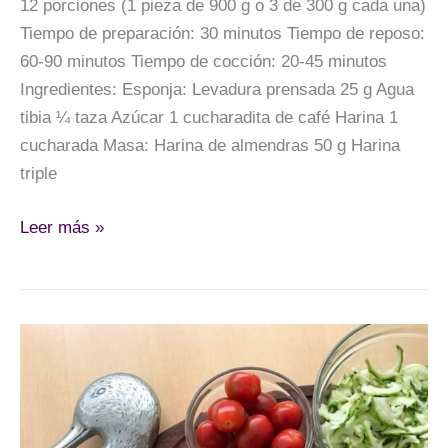
12 porciones (1 pieza de 900 g o 3 de 300 g cada una)
Tiempo de preparación: 30 minutos Tiempo de reposo:
60-90 minutos Tiempo de cocción: 20-45 minutos
Ingredientes: Esponja: Levadura prensada 25 g Agua
tibia ¼ taza Azúcar 1 cucharadita de café Harina 1
cucharada Masa: Harina de almendras 50 g Harina
triple
Pan
Leer más »
dulce