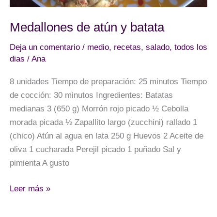
Medallones de atún y batata
Deja un comentario
/
medio
,
recetas
,
salado
,
todos los
dias
/
Ana
8 unidades Tiempo de preparación: 25 minutos Tiempo
de cocción: 30 minutos Ingredientes: Batatas
medianas 3 (650 g) Morrón rojo picado ½ Cebolla
morada picada ½ Zapallito largo (zucchini) rallado 1
(chico) Atún al agua en lata 250 g Huevos 2 Aceite de
oliva 1 cucharada Perejil picado 1 puñado Sal y
pimienta A gusto
Medallones
Leer más »
de
atún