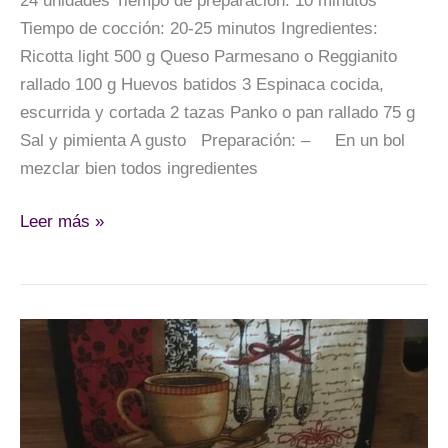
24 unidades Tiempo de preparación: 10 minutos
Tiempo de cocción: 20-25 minutos Ingredientes:
Ricotta light 500 g Queso Parmesano o Reggianito
rallado 100 g Huevos batidos 3 Espinaca cocida,
escurrida y cortada 2 tazas Panko o pan rallado 75 g
Sal y pimienta A gusto Preparación: – En un bol
mezclar bien todos ingredientes
Croquetas
Leer más »
de
espinaca
y
ricotta