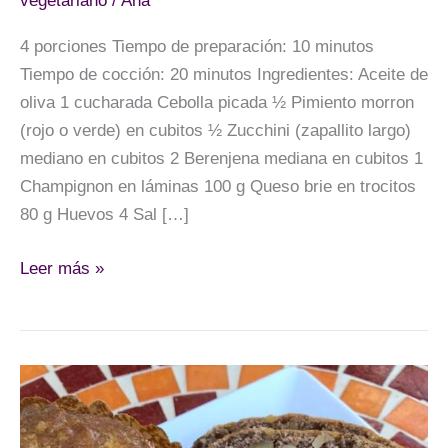
vegetariano
/
Ana
4 porciones Tiempo de preparación: 10 minutos
Tiempo de cocción: 20 minutos Ingredientes: Aceite de
oliva 1 cucharada Cebolla picada ½ Pimiento morron
(rojo o verde) en cubitos ½ Zucchini (zapallito largo)
mediano en cubitos 2 Berenjena mediana en cubitos 1
Champignon en láminas 100 g Queso brie en trocitos
80 g Huevos 4 Sal […]
Tortilla
Leer más »
de
verduras
y
queso
brie