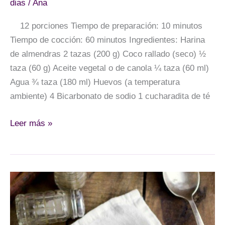
dias
/
Ana
12 porciones Tiempo de preparación: 10 minutos
Tiempo de cocción: 60 minutos Ingredientes: Harina
de almendras 2 tazas (200 g) Coco rallado (seco) ½
taza (60 g) Aceite vegetal o de canola ¼ taza (60 ml)
Agua ¾ taza (180 ml) Huevos (a temperatura
ambiente) 4 Bicarbonato de sodio 1 cucharadita de té
Pan
Leer más »
sin
gluten