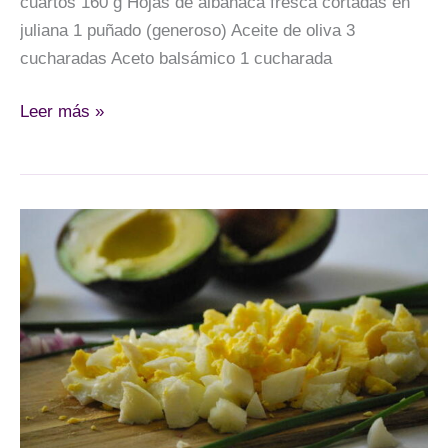
cuartos 160 g Hojas de albahaca fresca cortadas en
juliana 1 puñado (generoso) Aceite de oliva 3
cucharadas Aceto balsámico 1 cucharada
Falso
Leer más »
spaghetti
con
tomates
cherry