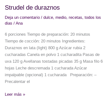
Strudel de duraznos
Deja un comentario
/
dulce
,
medio
,
recetas
,
todos los
dias
/
Ana
6 porciones Tiempo de preparación: 20 minutos
Tiempo de cocción: 20 minutos Ingredientes:
Duraznos en lata (light) 800 g Azúcar rubia 2
cucharadas Canela en polvo 1 cucharadita Pasas de
uva 120 g Avellanas tostadas picadas 35 g Masa filo 6
hojas Leche descremada 1 cucharada Azúcar
impalpable (opcional) 1 cucharada Preparación: –
Precalentar el
Strudel
Leer más »
de
duraznos