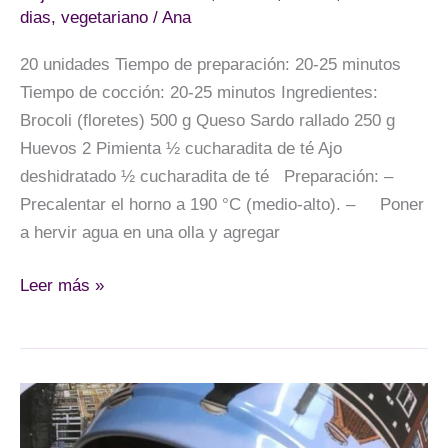
dias
,
vegetariano
/
Ana
20 unidades Tiempo de preparación: 20-25 minutos
Tiempo de cocción: 20-25 minutos Ingredientes:
Brocoli (floretes) 500 g Queso Sardo rallado 250 g
Huevos 2 Pimienta ½ cucharadita de té Ajo
deshidratado ½ cucharadita de té Preparación: –
Precalentar el horno a 190 °C (medio-alto). – Poner
a hervir agua en una olla y agregar
Nuggets
Leer más »
de
brocoli