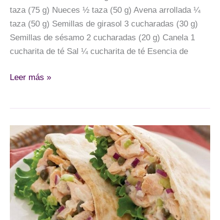
taza (75 g) Nueces ½ taza (50 g) Avena arrollada ¼
taza (50 g) Semillas de girasol 3 cucharadas (30 g)
Semillas de sésamo 2 cucharadas (20 g) Canela 1
cucharita de té Sal ¼ cucharita de té Esencia de
Barritas
Leer más »
de
granola